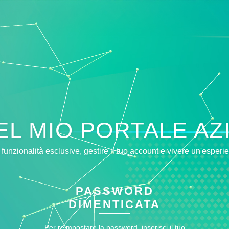
L MIO PORTALE AZ
unzionalità esclusive, gestire il tuo account e vivere un'esperi
PASSWORD
DIMENTICATA
Per reimpostare la password, inserisci il tuo